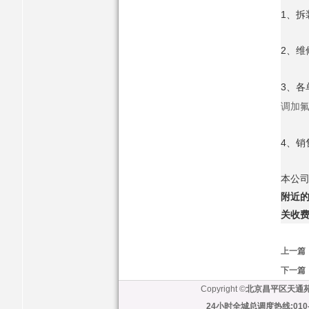
1、拆
2、维
3、
调加
4、
本公
附近
关收费
上一篇
下一篇
Copyright ©
北京昌平区天通
24小时全城总调度热线:010-6