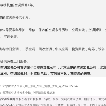
装(移机)的空调保修1年。
修的空调保修六个月。
各单位需要常年维护，维修，保养的空调条件另议。空调安装，空调拆装，
氟
、空调保养。
销售各种旧空调，二手空调；回收空调，中央空调，物资回收，电器，设备
司提供免费上门服务。
的空调加氟公司首选东小口
空调加氟公司，北京正规的空调加氟公司，北
标准。空调加氟24小时接
听电话，节假日不休，期待您的来电。
：
立水桥空调加氟公司_价格_附近_费用_便宜_电话 62922247
：
天通苑空调清洗多少钱_空调清洗收费标准
苑空调维修网
版权所有
未经授权禁止转载、摘编、复制或建立镜像。如有违反，追究
2922247
(天通苑空调维修网在北苑家园，立水桥，亚运村，来广营，平西王府设有