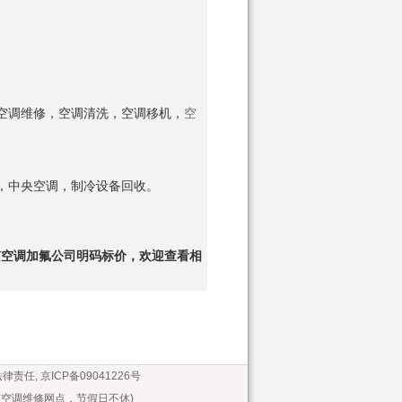
空调维修，空调清洗，空调移机，
空
，中央空调，制冷设备回收。
京
空调加氟公司
明
码
标
价，欢迎查看相
法律责任
,
京ICP备09041226号
空调维修网点，节假日不休)