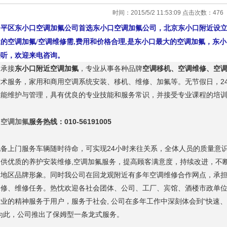
时间：2015/5/2 11:53:09 点击次数：
476
昌平区东小口空调加氟
公司首选东小口空调加氟
公司，
北京东小口
附近设
近的空调加氟
/空调维修
需,费用和价格合理,是
东小口
最大的空调加氟
，东小
接听，欢迎来电咨询。
司
承
接
东小口
附近空调加氟
，
专业从事各种品牌
空调移机、空调维修、空
术服务，家用和商用空调系统安装、移机、维修、加氟等。无节假日，2
性能维护与管理，具有优良的专业技能和服务常识，并接受专业课程的培
口
空调加氟
服务热线：010-56191005
配备上门服务车辆随时待命，可实现24小时来往关系，全体人员的质量意
提供优质的养护安装维修,空调加氟服务，提高顾客满意度，持续改进，不
的地区品牌形象。同时我公司在回龙观附近有多年空调维修合作网点，承
保修、维修任务。热忱欢迎各社会团体、公司、工厂、宾馆、酒楼市政单
业的精神服务于用户，服务于社会, 公司在多年工作中深刻体会到“快速
为此，公司推出了保姆型一条龙式服务。